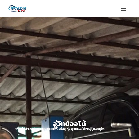
อู่วิทย์ออโต้
พร้อมให้คำแนะนำทุกปัญหาของเกียร์ออโต้ทุกรุ่น ทุกแบรนด์ ทั้งรถญี่ปุ่นและยุโรป